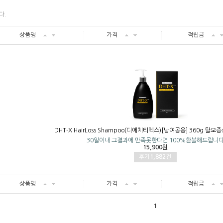
다.
상품명
가격
적립금
DHT-X HairLoss Shampoo(디에치티엑스)[남여공용] 360g 탈
30일이내 그결과에 만족못한다면 100%환불해드립니
15,900원
후기
1,882
건
상품명
가격
적립금
1