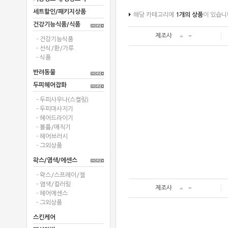
세트할인/패키지상품
해당 카테고리에
1개의 상품
이 있습니
건강기능식품/식품
제조사
- 건강기능식품
- 선식/환/가루
- 식품
반려동물
두피헤어잡화
- 두피사우나(스켈링)
- 두피마사지기
- 헤어드라이기
- 볼륨/매직기
- 헤어브러시
- 그외상품
왁스/염색/에센스
- 왁스/스프레이/젤
- 염색/컬러링
제조사
- 헤어에센스
- 그외상품
스킨케어