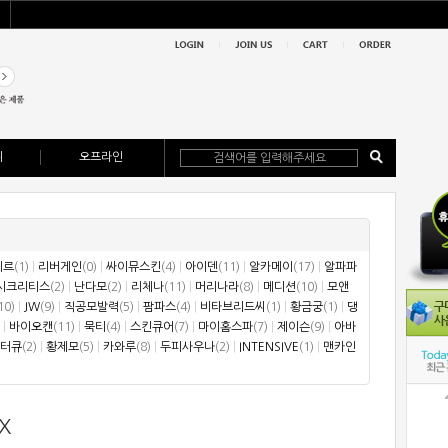
위
오프라인
테르
(1)
|
리버게인
(0)
|
싸이뮤스킨
(4)
|
아이덴
(11)
|
알카메이
(17)
|
알파파
시크리티스
(2)
|
난다모
(2)
|
리체나
(11)
|
머리나라
(8)
|
메디션
(10)
|
모앤
10)
|
JW
(9)
|
직공모발력
(5)
|
팜파스
(4)
|
비타브리드씨
(1)
|
황금궁
(1)
|
댕
|
바이오캔
(11)
|
묵티
(4)
|
스킨큐어
(7)
|
마이홈스파
(7)
|
제이슨
(9)
|
아바
터큐
(2)
|
황제모
(5)
|
카와루
(8)
|
두피사우나
(2)
|
INTENSIVE
(1)
|
맨카인
X