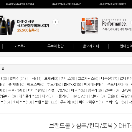
포토후기
무료체험단
발모제카페
판매순
-X
DS
(0)
|
알페신
(21)
|
니심
(11)
|
모제림
(2)
|
케비스
(9)
|
그로가닉스
(6)
|
니옥신
(17)
|
르네휘
나
(8)
|
폴미첼
(16)
|
헤드스파
(6)
|
히노키
(6)
|
DHT-X
(15)
|
메가페시아
(4)
|
푸드페시아
(4)
|
겐
(1)
|
프로막실
(1)
|
비비스칼
(8)
|
스펠라707
(6)
|
아모스
(6)
|
앙포레
(8)
|
엘큐어
(0)
|
LMW
(
깜은머리
(0)
|
에스클래스
(2)
|
다모
(5)
|
모플러
(0)
|
TMC-A
(1)
|
생머리
(3)
|
금송
(1)
|
듀발
(1)
스트
(15)
|
소패스트
(13)
|
트윈스캘프
(23)
|
무싸이
(10)
|
바이오하우스
(1)
|
스퀴드잉크
(5)
|
닥
브랜드몰
>
샴푸/컨디/토닉
>
DHT-