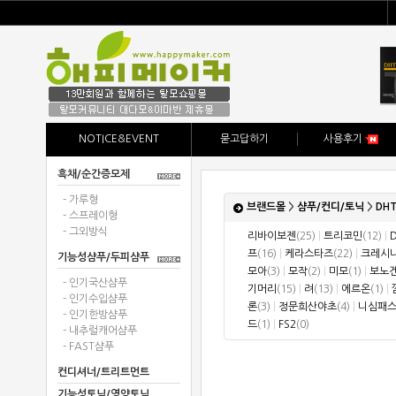
NOTICE&EVENT
묻고답하기
사용후기
흑채/순간증모제
- 가루형
브랜드몰
>
샴푸/컨디/토닉
>
DHT
- 스프레이형
- 그외방식
리바이보젠
(25)
|
트리코민
(12)
|
프
(16)
|
케라스타즈
(22)
|
크레시
기능성샴푸/두피샴푸
모아
(3)
|
모작
(2)
|
미모
(1)
|
보노
- 인기국산샴푸
기머리
(15)
|
려
(13)
|
에르온
(1)
|
- 인기수입샴푸
론
(3)
|
정문희산야초
(4)
|
니심패
- 인기한방샴푸
드
(1)
|
FS2
(0)
- 내추럴캐어샴푸
- FAST샴푸
컨디셔너/트리트먼트
기능성토닉/영양토닉