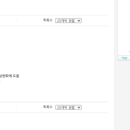
목록수
모증상완화에 도움
다
목록수