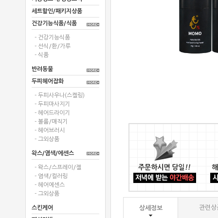
세트할인/패키지상품
건강기능식품/식품
- 건강기능식품
- 선식/환/가루
- 식품
반려동물
두피헤어잡화
- 두피사우나(스켈링)
- 두피마사지기
- 헤어드라이기
- 볼륨/매직기
- 헤어브러시
- 그외상품
왁스/염색/에센스
- 왁스/스프레이/젤
- 염색/컬러링
- 헤어에센스
- 그외상품
관련상품
스킨케어
상세정보