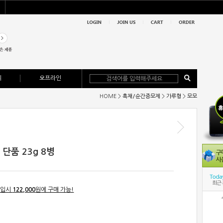
위
오프라인
HOME >
흑채/순간증모제
>
가루형
>
모모
 단품 23g 8병
가입시
122,000
원
에 구매 가능!