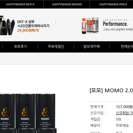
포토후기
무료체험단
발모제카페
판매순
[모모] MOMO 2.0
판매가격 :
127,000
원
신규가입 :
신규회원 
적립금 :
0
원
배송비 :
무료배송