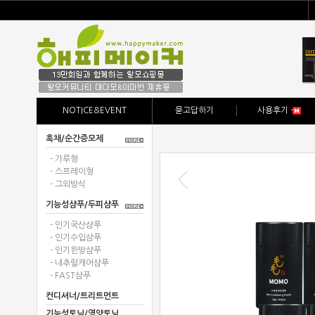
NOTICE&EVENT
묻고답하기
사용후기
흑채/순간증모제
- 가루형
- 스프레이형
- 그외방식
기능성샴푸/두피샴푸
- 인기국산샴푸
- 인기수입샴푸
- 인기한방샴푸
- 내추럴캐어샴푸
- FAST샴푸
컨디셔너/트리트먼트
기능성토닉/영양토닉