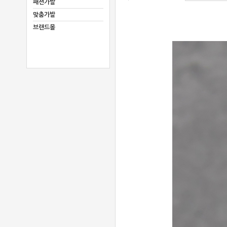
패션가발
맞춤가발
브랜드몰