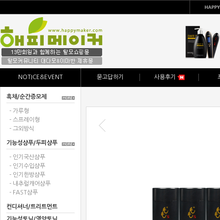
NOTICE&EVENT
묻고답하기
사용후기
흑채/순간증모제
- 가루형
- 스프레이형
- 그외방식
기능성샴푸/두피샴푸
- 인기국산샴푸
- 인기수입샴푸
- 인기한방샴푸
- 내추럴캐어샴푸
- FAST샴푸
컨디셔너/트리트먼트
기능성토닉/영양토닉