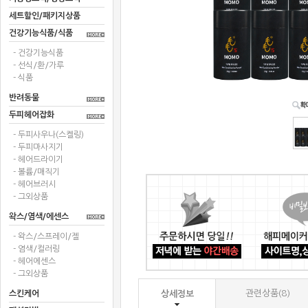
세트할인/패키지상품
건강기능식품/식품
- 건강기능식품
- 선식/환/가루
- 식품
반려동물
두피헤어잡화
- 두피사우나(스켈링)
- 두피마사지기
- 헤어드라이기
- 볼륨/매직기
- 헤어브러시
- 그외상품
왁스/염색/에센스
- 왁스/스프레이/젤
- 염색/컬러링
- 헤어에센스
- 그외상품
관련상품(8)
스킨케어
상세정보