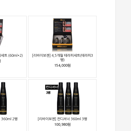
트 (60ml*2)
[리바이보젠] 4,5개월 테라피세트(테라피3
병)
원
154,000원
360ml 2병
[리바이보젠] 컨디셔너 360ml 3병
100,980원