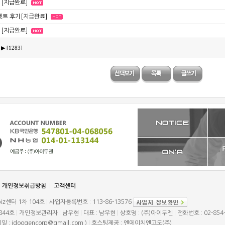
[지급완료]
셋트 후기[지급완료]
[지급완료]
▶
[1283]
개인정보취급방침
|
고객센터
biz센터 1차 104호
|
사업자등록번호 : 113-86-13576
844호
|
개인정보관리자 : 남우현
|
대표 : 남우현
|
상호명 : (주)아이두젠
|
전화번호 : 02-854
일 : idoogencorp@gmail.com )
|
호스팅제공 : 엔에이치엔고도(주)