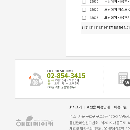
드림헤어 사용후기
25630
드림헤어 미스트 
25629
드림헤어 사용후기
25628
1
[2]
[3]
[4]
[5]
[6]
[7]
[8]
[9]
[10]
회사소개
|
쇼핑몰 이용안내
|
이용약관
|
주소 : 서울 구로구 구로3동 170-5 우림e-
통신판매업신고번호 : 제2019-서울구로-1
제휴및 입점문의 (전화 : 02-854-3425 / 메