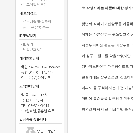
- 무료체험단 후기
※ 작성시에는 제품에 대한 평가
내 쇼핑정보
- 주문내역/배송조회
몇년째 리바이보젠샴푸를 이용
- 최근 본 상품 목록
이제는 다른샴푸는 못쓰겠고 이
ID/PW찾기
- ID찾기
지성두피이신 분들은 이샴푸를 적
- 비밀번호찾기
이 샴푸가 탈모를 막을수없지만
계좌번호안내
리바이보젠샴푸 다른싸이트도 다
국민 547801-04-068056
농협 014-01-113144
환절기에는 샴푸만쓰면 건조하여
예금주 (주)아이두젠
고객센터안내
머리도 좀 푸석해지는게 전 이샴
월-목 10시 - 17시
머리에 불순물을 말끔히 제거해주는
금 13시 - 17시
TEL.02-854-3415
벗겨질 때까지 전 이샴푸만 쓸
토/일요일,공휴일 휴무
입금자를 찾습니다.