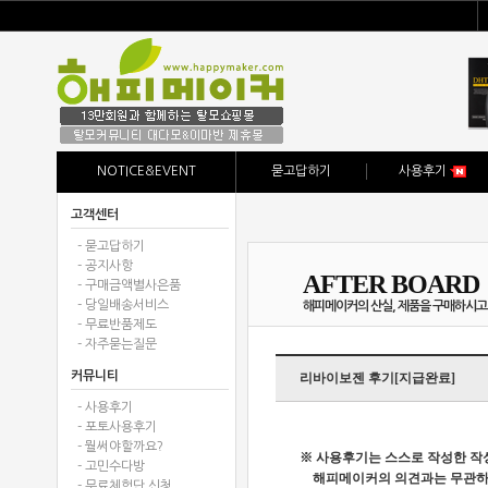
NOTICE&EVENT
묻고답하기
사용후기
고객센터
- 묻고답하기
- 공지사항
AFTER BOARD
- 구매금액별사은품
- 당일배송서비스
해피메이커의 산실, 제품을 구매하시고
- 무료반품제도
- 자주묻는질문
커뮤니티
리바이보젠 후기[지급완료]
- 사용후기
- 포토사용후기
- 뭘써야할까요?
※ 사용후기는 스스로 작성한 작
- 고민수다방
해피메이커의 의견과는 무관하며
- 무료체험단 신청